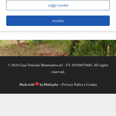
Leggi i cookie
E-mail:
info@monteselva.it
export@monteselva.it
Accetta
© 2024 Casa Vinicola Monteselva srl – P.I. 01938070685. All rights
reserved.
Made with
by Mediaplus
–
Privacy Policy e Cookie