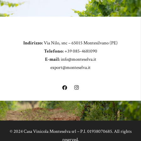
Indirizzo:
Via Nilo, snc – 65015 Montesilvano (PE)
Telefono:
+39 085-4681090
E-mail:
info@monteselva.it
export@monteselva.it
© 2024 Casa Vinicola Monteselva srl – P.I. 01938070685. All rights
reserved.